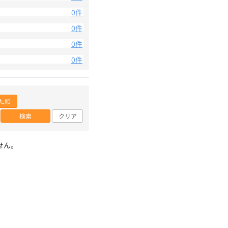
0件
0件
0件
0件
た順
検索
クリア
せん。