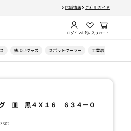
店舗情報
ご利用ガイド
ログイン
お気に入り
カート
ス
熊よけグッズ
スポットクーラー
工業扇
ニトリル
グ 皿 黒４Ｘ１６ ６３４ー０
33302