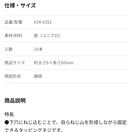
仕様・サイズ
品番/型番
634-0351
素材/材料
鉄（ユニクロ）
入数
10本
商品サイズ
約太さ6×長さ60mm
頭部形状
鍋頭
商品説明
特長
●下穴にねじ込むことで、自らねじ山を形成しながら固定
できるタッピングネジです。