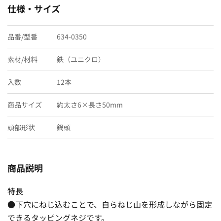
仕様・サイズ
品番/型番
634-0350
素材/材料
鉄（ユニクロ）
入数
12本
商品サイズ
約太さ6×長さ50mm
頭部形状
鍋頭
商品説明
特長
●下穴にねじ込むことで、自らねじ山を形成しながら固定
できるタッピングネジです。