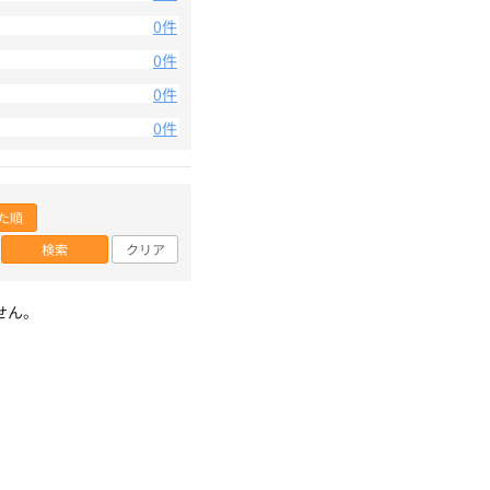
0件
0件
0件
0件
た順
検索
クリア
せん。