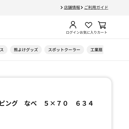
店舗情報
ご利用ガイド
ログイン
お気に入り
カート
ス
熊よけグッズ
スポットクーラー
工業扇
ニトリル
ピング なべ ５×７０ ６３４