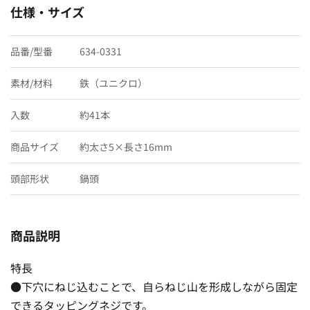
仕様・サイズ
品番/型番
634-0331
素材/材料
鉄（ユニクロ）
入数
約41本
商品サイズ
約太さ5×長さ16mm
頭部形状
鍋頭
商品説明
特長
●下穴にねじ込むことで、自らねじ山を形成しながら固定
できるタッピングネジです。