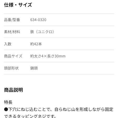
仕様・サイズ
品番/型番
634-0320
素材/材料
鉄（ユニクロ）
入数
約42本
商品サイズ
約太さ4×長さ30mm
頭部形状
鍋頭
商品説明
特長
●下穴にねじ込むことで、自らねじ山を形成しながら固定
できるタッピングネジです。