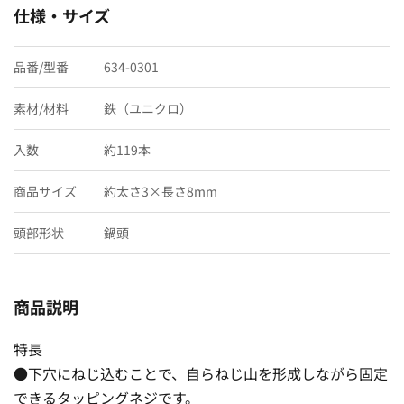
仕様・サイズ
品番/型番
634-0301
素材/材料
鉄（ユニクロ）
入数
約119本
商品サイズ
約太さ3×長さ8mm
頭部形状
鍋頭
商品説明
特長
●下穴にねじ込むことで、自らねじ山を形成しながら固定
できるタッピングネジです。