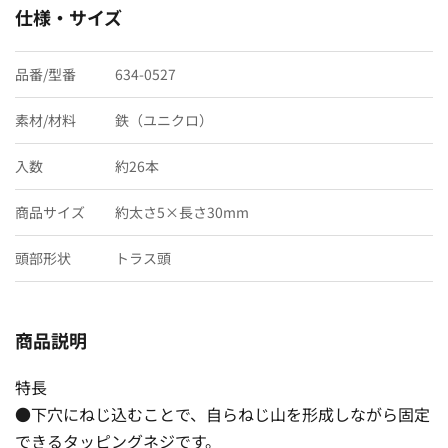
仕様・サイズ
品番/型番
634-0527
素材/材料
鉄（ユニクロ）
入数
約26本
商品サイズ
約太さ5×長さ30mm
頭部形状
トラス頭
商品説明
特長
●下穴にねじ込むことで、自らねじ山を形成しながら固定
できるタッピングネジです。