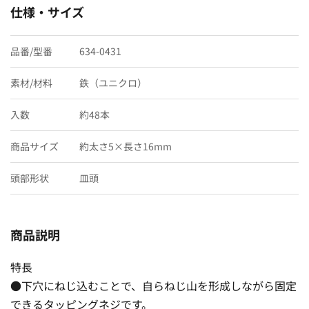
仕様・サイズ
品番/型番
634-0431
素材/材料
鉄（ユニクロ）
入数
約48本
商品サイズ
約太さ5×長さ16mm
頭部形状
皿頭
商品説明
特長
●下穴にねじ込むことで、自らねじ山を形成しながら固定
できるタッピングネジです。