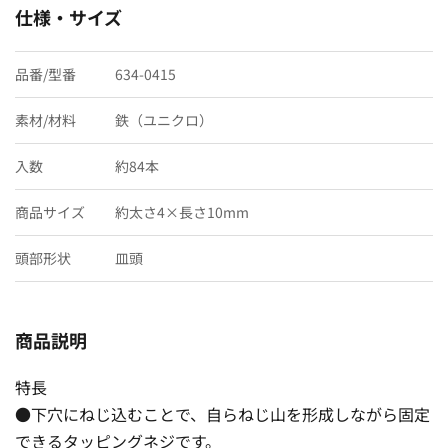
仕様・サイズ
品番/型番
634-0415
素材/材料
鉄（ユニクロ）
入数
約84本
商品サイズ
約太さ4×長さ10mm
頭部形状
皿頭
商品説明
特長
●下穴にねじ込むことで、自らねじ山を形成しながら固定
できるタッピングネジです。