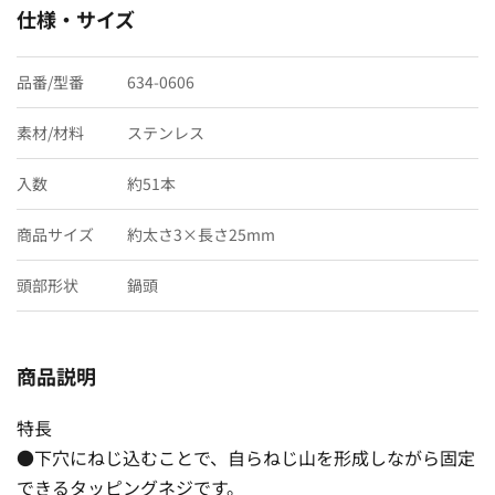
仕様・サイズ
品番/型番
634-0606
素材/材料
ステンレス
入数
約51本
商品サイズ
約太さ3×長さ25mm
頭部形状
鍋頭
商品説明
特長
●下穴にねじ込むことで、自らねじ山を形成しながら固定
できるタッピングネジです。