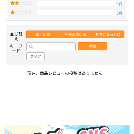
0件
0件
並び替
新しい順
評価の高い順
参考になった順
え
キーワ
検索
ード
クリア
現在、商品レビューの投稿はありません。