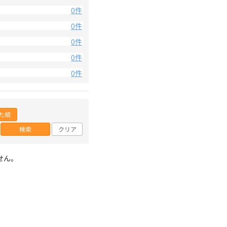
0件
0件
0件
0件
0件
た順
検索
クリア
せん。