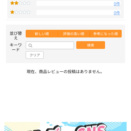
0件
0件
並び替
新しい順
評価の高い順
参考になった順
え
キーワ
検索
ード
クリア
現在、商品レビューの投稿はありません。