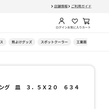
店舗情報
ご利用ガイド
ログイン
お気に入り
カート
ス
熊よけグッズ
スポットクーラー
工業扇
ニトリル
ング 皿 ３．５Ｘ２０ ６３４