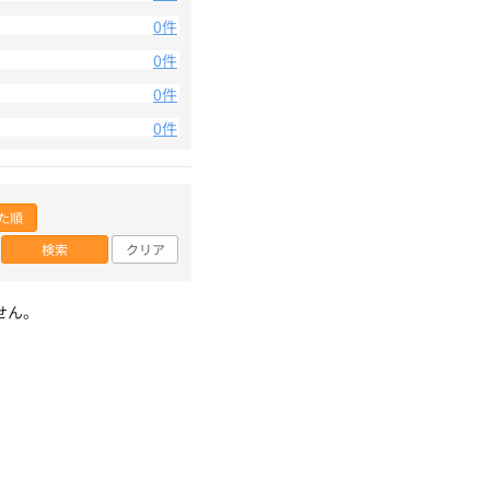
0件
0件
0件
0件
た順
検索
クリア
せん。