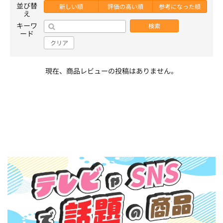
並び替
新しい順
評価の高い順
参考になった順
え
キーワ
検索
ード
クリア
現在、商品レビューの投稿はありません。