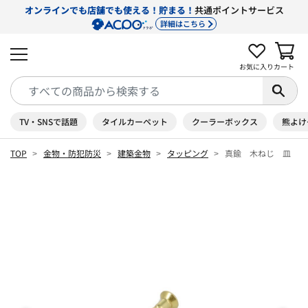
オンラインでも店舗でも使える！貯まる！
共通ポイントサービス
詳細はこちら
お気に入り
カート
TV・SNSで話題
タイルカーペット
クーラーボックス
熊よけ
TOP
金物・防犯防災
建築金物
タッピング
真鍮 木ねじ 皿 ３