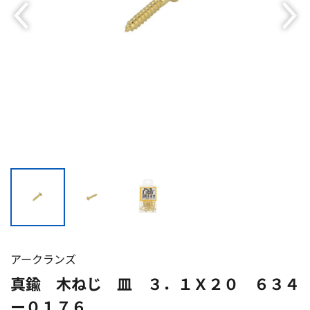
アークランズ
真鍮 木ねじ 皿 ３．１Ｘ２０ ６３４
ー０１７６