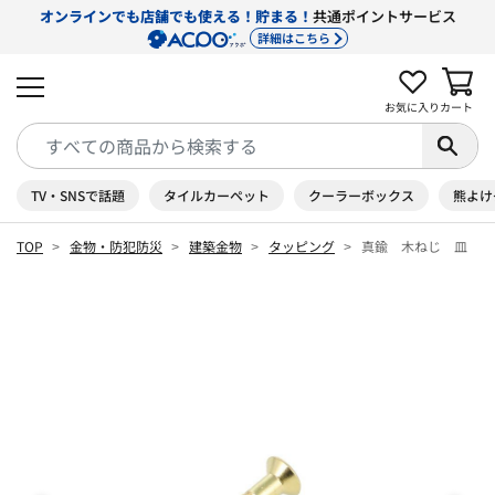
オンラインでも店舗でも使える！貯まる！
共通ポイントサービス
詳細はこちら
お気に入り
カート
TV・SNSで話題
タイルカーペット
クーラーボックス
熊よけ
TOP
金物・防犯防災
建築金物
タッピング
真鍮 木ねじ 皿 ２