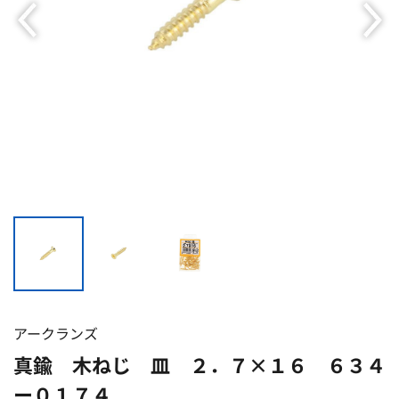
アークランズ
真鍮 木ねじ 皿 ２．７×１６ ６３４
ー０１７４