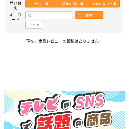
並び替
新しい順
評価の高い順
参考になった順
え
キーワ
検索
ード
クリア
現在、商品レビューの投稿はありません。