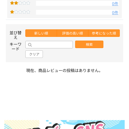
0件
0件
並び替
新しい順
評価の高い順
参考になった順
え
キーワ
検索
ード
クリア
現在、商品レビューの投稿はありません。