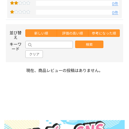
0件
0件
並び替
新しい順
評価の高い順
参考になった順
え
キーワ
検索
ード
クリア
現在、商品レビューの投稿はありません。