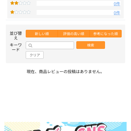
0件
0件
並び替
新しい順
評価の高い順
参考になった順
え
キーワ
検索
ード
クリア
現在、商品レビューの投稿はありません。