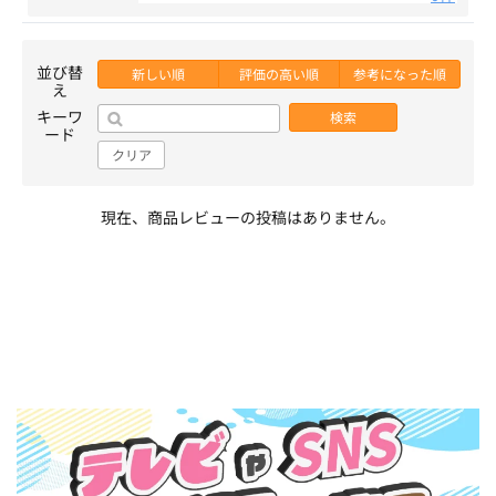
並び替
新しい順
評価の高い順
参考になった順
え
キーワ
検索
ード
クリア
現在、商品レビューの投稿はありません。