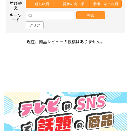
並び替
新しい順
評価の高い順
参考になった順
え
キーワ
検索
ード
クリア
現在、商品レビューの投稿はありません。