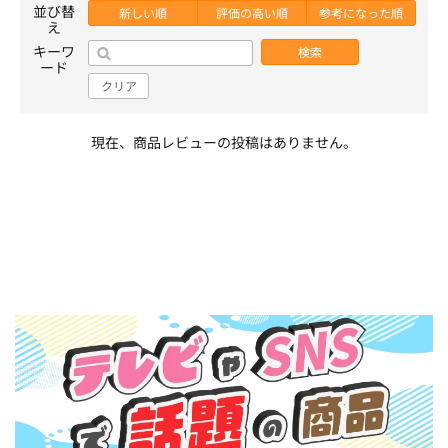
並び替
新しい順
評価の高い順
参考になった順
え
キーワ
検索
ード
クリア
現在、商品レビューの投稿はありません。