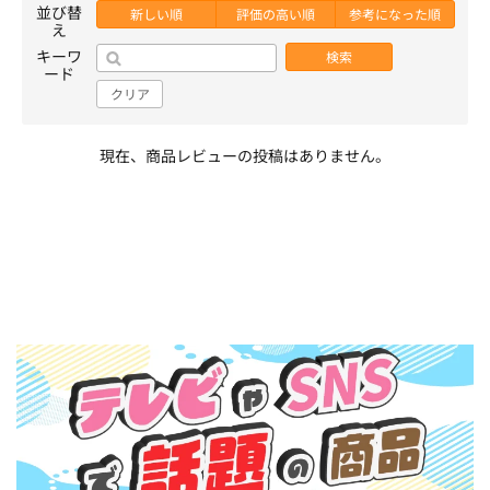
並び替
新しい順
評価の高い順
参考になった順
え
キーワ
検索
ード
クリア
現在、商品レビューの投稿はありません。