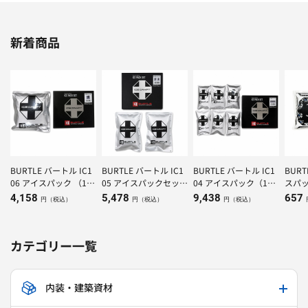
新着商品
BURTLE バートル IC1
BURTLE バートル IC1
BURTLE バートル IC1
BUR
06 アイスパック （1K
05 アイスパックセット
04 アイスパック（150
スパッ
g）×1個
（500g）×２個
g）×6個
4,158
5,478
9,438
657
円（税込）
円（税込）
円（税込）
カテゴリー一覧
内装・建築資材