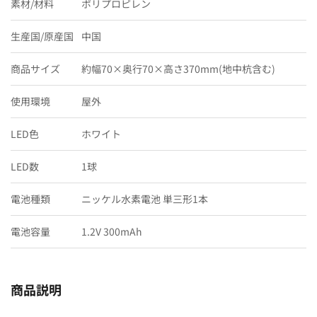
素材/材料
ポリプロピレン
生産国/原産国
中国
商品サイズ
約幅70×奥行70×高さ370mm(地中杭含む)
使用環境
屋外
LED色
ホワイト
LED数
1球
電池種類
ニッケル水素電池 単三形1本
電池容量
1.2V 300mAh
商品説明