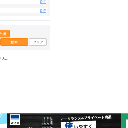
0件
0件
た順
検索
クリア
せん。