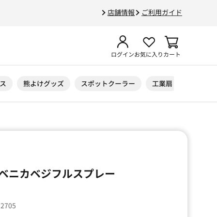
店舗情報
ご利用ガイド
ログイン
お気に入り
カート
ス
熊よけグッズ
スポットクーラー
工業扇
ニトリル
ベニカベジフルスプレー
02705