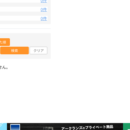
0件
0件
0件
た順
検索
クリア
せん。