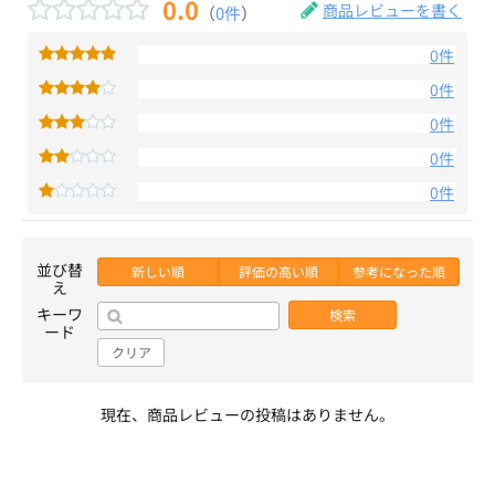
0.0
商品レビューを書く
（
0件
）
0件
0件
0件
0件
0件
並び替
新しい順
評価の高い順
参考になった順
え
キーワ
検索
ード
クリア
現在、商品レビューの投稿はありません。