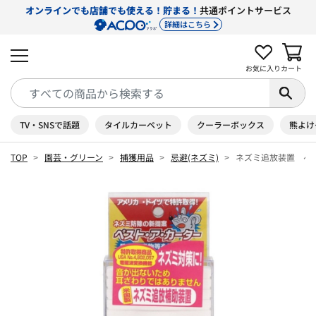
オンラインでも店舗でも使える！貯まる！
共通ポイントサービス
詳細はこちら
お気に入り
カート
TV・SNSで話題
タイルカーペット
クーラーボックス
熊よけ
TOP
園芸・グリーン
捕獲用品
忌避(ネズミ)
ネズミ追放装置 ペ