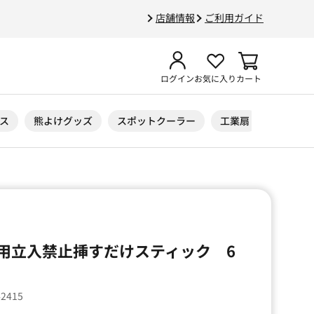
店舗情報
ご利用ガイド
ログイン
お気に入り
カート
ス
熊よけグッズ
スポットクーラー
工業扇
ニトリル
用立入禁止挿すだけスティック 6
42415