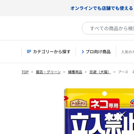
オンラインでも店舗でも使える
カテゴリーから探す
プロ向け商品
人気の
TOP
園芸・グリーン
捕獲用品
忌避（犬猫）
アース 