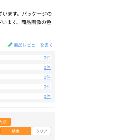
ざいます。パッケージの
ざいます。商品画像の色
。
商品レビューを書く
0件
0件
0件
0件
0件
た順
検索
クリア