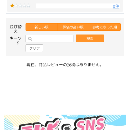
0件
並び替
新しい順
評価の高い順
参考になった順
え
キーワ
検索
ード
クリア
現在、商品レビューの投稿はありません。