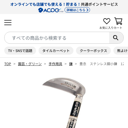
オンラインでも店舗でも使える！貯まる！
共通ポイントサービス
詳細はこちら
お気に入り
カート
TV・SNSで話題
タイルカーペット
クーラーボックス
熊よけ
TOP
園芸・グリーン
手作用具
鎌
豊念 ステンレス鋼小鎌 120