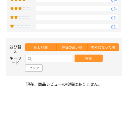
0件
0件
0件
0件
並び替
新しい順
評価の高い順
参考になった順
え
キーワ
検索
ード
クリア
現在、商品レビューの投稿はありません。