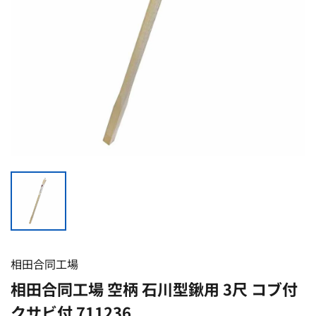
相田合同工場
相田合同工場 空柄 石川型鍬用 3尺 コブ付
クサビ付 711236