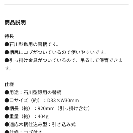
商品説明
特長
●石川型鍬用の替柄です。
●柄尻にコブがついているので使いやすいです。
●引っ掛け金具がついているので、吊るして保管できま
す。
仕様
●用途：石川型鍬用の替柄
●口サイズ（約）：D33×W30mm
●柄長（約）：920mm（引っ掛け含む）
●重量（約）：404g
●適応木柄仕込み型：引き込み式
●仕様：コブ付き