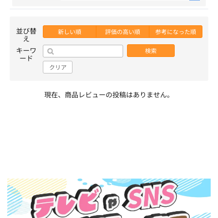
並び替
新しい順
評価の高い順
参考になった順
え
キーワ
検索
ード
クリア
現在、商品レビューの投稿はありません。