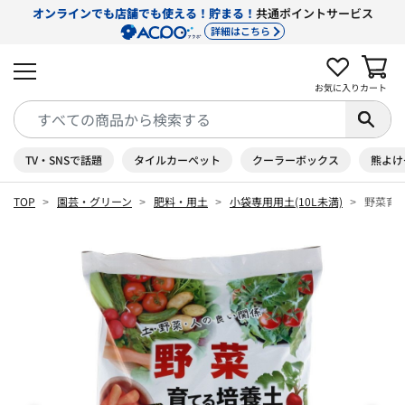
オンラインでも店舗でも使える！貯まる！
共通ポイントサービス
詳細はこちら
お気に入り
カート
TV・SNSで話題
タイルカーペット
クーラーボックス
熊よけ
TOP
園芸・グリーン
肥料・用土
小袋専用用土(10L未満)
野菜育て