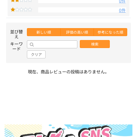
0件
0件
並び替
新しい順
評価の高い順
参考になった順
え
キーワ
検索
ード
クリア
現在、商品レビューの投稿はありません。