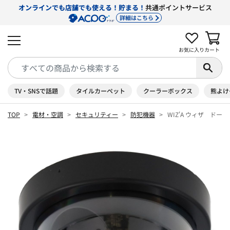
オンラインでも店舗でも使える！貯まる！
共通ポイントサービス
詳細はこちら
お気に入り
カート
TV・SNSで話題
タイルカーペット
クーラーボックス
熊よけ
TOP
電材・空調
セキュリティー
防犯機器
WIZ'A ウィザ ドー