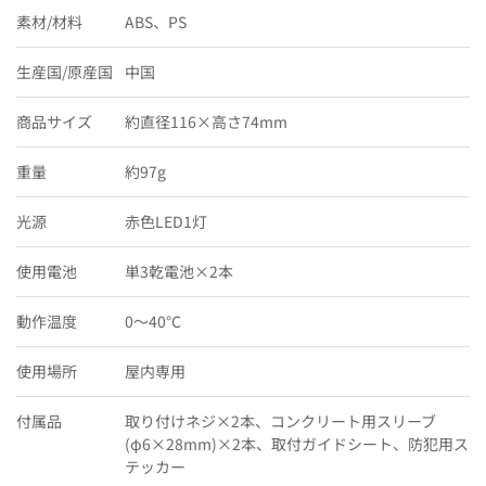
素材/材料
ABS、PS
生産国/原産国
中国
商品サイズ
約直径116×高さ74mm
重量
約97g
光源
赤色LED1灯
使用電池
単3乾電池×2本
動作温度
0〜40℃
使用場所
屋内専用
付属品
取り付けネジ×2本、コンクリート用スリーブ
(φ6×28mm)×2本、取付ガイドシート、防犯用ス
テッカー