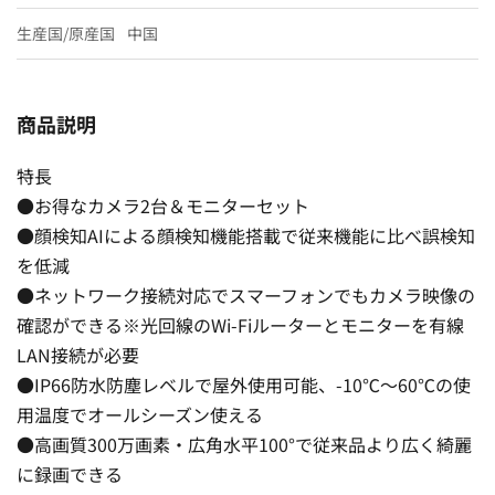
生産国/原産国
中国
商品説明
特長
●お得なカメラ2台＆モニターセット
●顔検知AIによる顔検知機能搭載で従来機能に比べ誤検知
を低減
●ネットワーク接続対応でスマーフォンでもカメラ映像の
確認ができる※光回線のWi-Fiルーターとモニターを有線
LAN接続が必要
●IP66防水防塵レベルで屋外使用可能、-10℃〜60℃の使
用温度でオールシーズン使える
●高画質300万画素・広角水平100°で従来品より広く綺麗
に録画できる