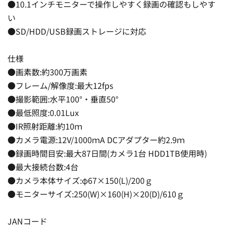
●10.1インチモニターで操作しやすく録画の確認もしやす
い
●SD/HDD/USB録画ストレージに対応
仕様
●画素数:約300万画素
●フレーム/解像度:最大12fps
●撮影範囲:水平100°・垂直50°
●最低照度:0.01Lux
●IR照射距離:約10ｍ
●カメラ電源:12V/1000ｍA DCアダプター約2.9ｍ
●録画時間目安:最大87日間(カメラ1台 HDD1TB使用時)
●最大接続台数:4台
●カメラ本体サイズ:φ67×150(L)/200ｇ
●モニターサイズ:250(W)×160(H)×20(D)/610ｇ
JANコード