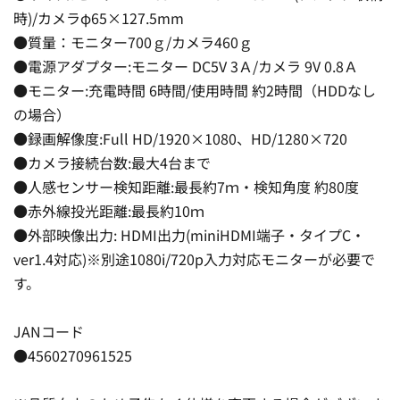
時)/カメラφ65×127.5mm
●質量：モニター700ｇ/カメラ460ｇ
●電源アダプター:モニター DC5V 3Ａ/カメラ 9V 0.8Ａ
●モニター:充電時間 6時間/使用時間 約2時間（HDDなし
の場合）
●録画解像度:Full HD/1920×1080、HD/1280×720
●カメラ接続台数:最大4台まで
●人感センサー検知距離:最長約7ｍ・検知角度 約80度
●赤外線投光距離:最長約10ｍ
●外部映像出力: HDMI出力(miniHDMI端子・タイプC・
ver1.4対応)※別途1080i/720p入力対応モニターが必要で
す。
JANコード
●4560270961525