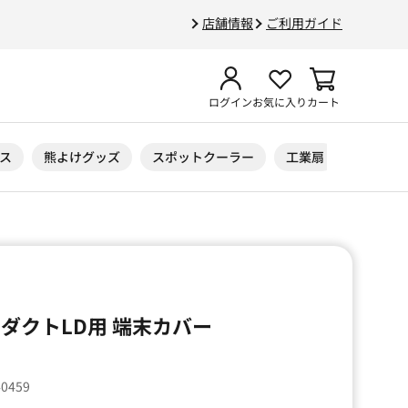
店舗情報
ご利用ガイド
ログイン
お気に入り
カート
ス
熊よけグッズ
スポットクーラー
工業扇
ニトリル
ダクトLD用 端末カバー
40459