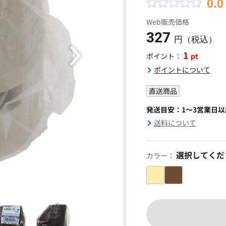
0.0
Web販売価格
327
円（税込）
1
pt
ポイント：
ポイントについて
直送商品
発送目安：1～3営業日
送料について
選択してくだ
カラー：