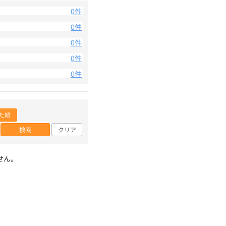
0件
0件
0件
0件
0件
た順
検索
クリア
せん。