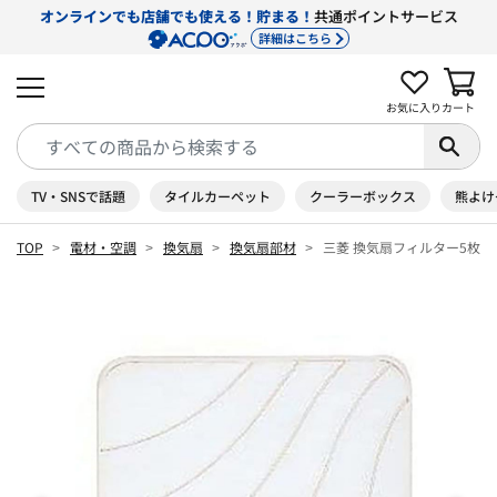
オンラインでも店舗でも使える！貯まる！
共通ポイントサービス
詳細はこちら
お気に入り
カート
TV・SNSで話題
タイルカーペット
クーラーボックス
熊よけ
TOP
電材・空調
換気扇
換気扇部材
三菱 換気扇フィルター5枚入り 