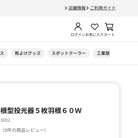
店舗情報
ご利用ガイド
ログイン
お気に入り
カート
ス
熊よけグッズ
スポットクーラー
工業扇
ニトリル
ザ 羽根型投光器５枚羽根６０Ｗ
53002
（0件の商品レビュー）