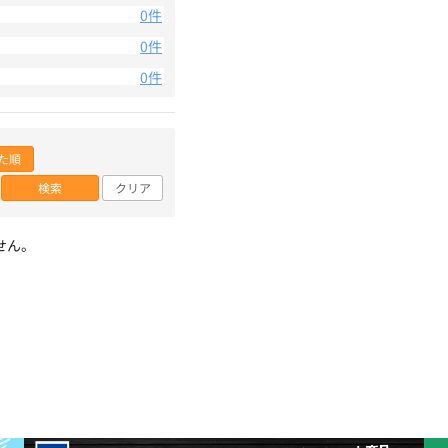
0件
0件
0件
た順
検索
クリア
せん。