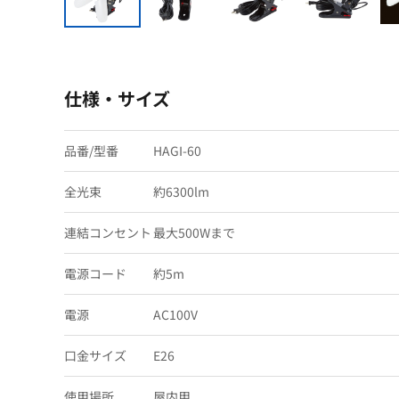
仕様・サイズ
品番/型番
HAGI-60
全光束
約6300lm
連結コンセント
最大500Wまで
電源コード
約5m
電源
AC100V
口金サイズ
E26
使用場所
屋内用