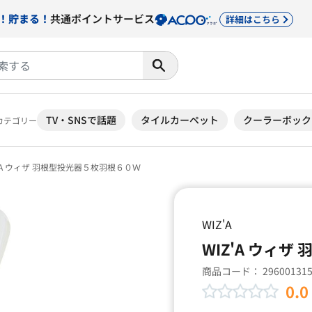
！貯まる！
共通ポイントサービス
詳細はこちら
TV・SNSで話題
タイルカーペット
クーラーボック
カテゴリー
'A ウィザ 羽根型投光器５枚羽根６０Ｗ
WIZ'A
WIZ'A ウィ
商品コード：
29600131
0.0