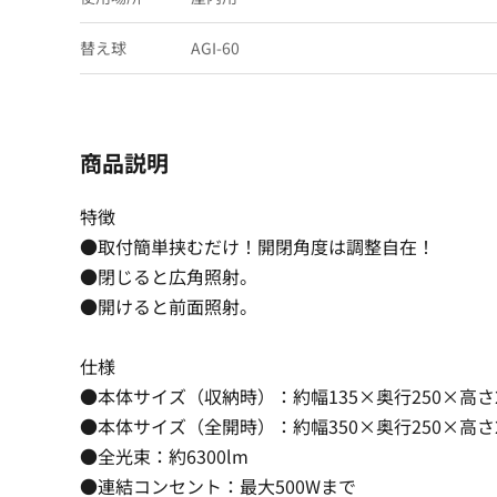
替え球
AGI-60
商品説明
特徴
●取付簡単挟むだけ！開閉角度は調整自在！
●閉じると広角照射。
●開けると前面照射。
仕様
●本体サイズ（収納時）：約幅135×奥行250×高さ2
●本体サイズ（全開時）：約幅350×奥行250×高さ2
●全光束：約6300lm
●連結コンセント：最大500Wまで