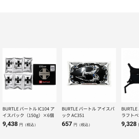
BURTLE バートル IC104 ア
BURTLE バートル アイスパ
BURTL
イスパック（150g）×6個
ック AC351
ラフトベ
クセット 
9,438
657
9,328
円（税込）
円（税込）