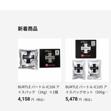
新着商品
BURTLE バートル IC106 ア
BURTLE バートル IC105 ア
イスパック （1Kg）×1個
イスパックセット（500g）
×２個
4,158
5,478
円（税込）
円（税込）