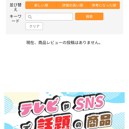
並び替
新しい順
評価の高い順
参考になった順
え
キーワ
検索
ード
クリア
現在、商品レビューの投稿はありません。