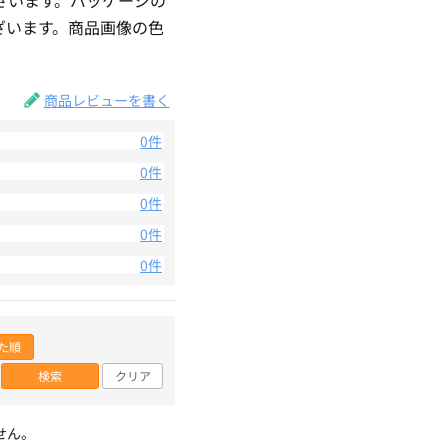
ざいます。商品画像の色
。
商品レビューを書く
0件
0件
0件
0件
0件
た順
検索
クリア
せん。