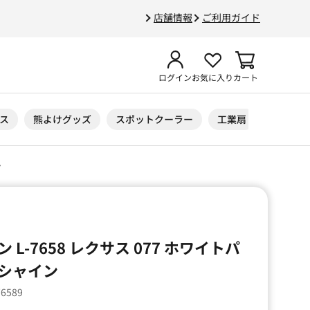
店舗情報
ご利用ガイド
ログイン
お気に入り
カート
ス
熊よけグッズ
スポットクーラー
工業扇
ニトリル
ン
L-7658 レクサス 077 ホワイトパ
シャイン
76589