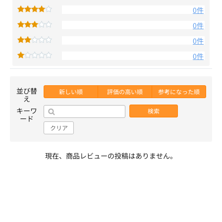
0件
0件
0件
0件
並び替
新しい順
評価の高い順
参考になった順
え
キーワ
検索
ード
クリア
現在、商品レビューの投稿はありません。