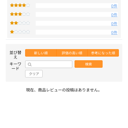
0件
0件
0件
0件
並び替
新しい順
評価の高い順
参考になった順
え
キーワ
検索
ード
クリア
現在、商品レビューの投稿はありません。