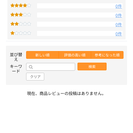
0件
0件
0件
0件
並び替
新しい順
評価の高い順
参考になった順
え
キーワ
検索
ード
クリア
現在、商品レビューの投稿はありません。