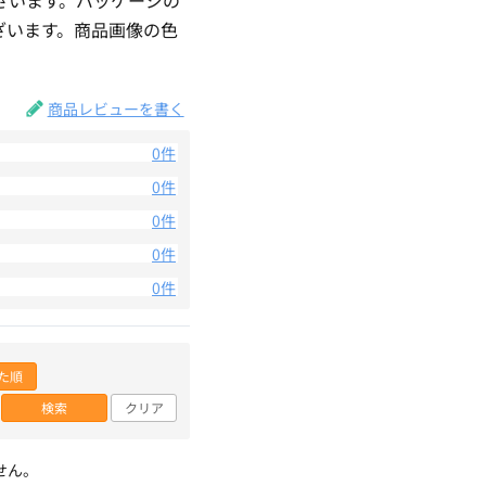
ざいます。商品画像の色
。
商品レビューを書く
0件
0件
0件
0件
0件
た順
検索
クリア
せん。