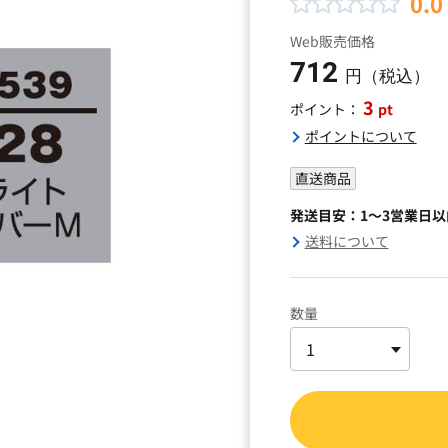
0.0
Web販売価格
712
円（税込）
3
pt
ポイント：
ポイントについて
直送商品
発送目安：1～3営業日
送料について
数量