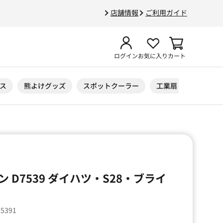
店舗情報
ご利用ガイド
ログイン
お気に入り
カート
ス
熊よけグッズ
スポットクーラー
工業扇
ニトリル
 D7539 ダイハツ・S28・ブライ
75391