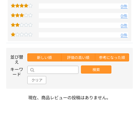
0件
0件
0件
0件
並び替
新しい順
評価の高い順
参考になった順
え
キーワ
検索
ード
クリア
現在、商品レビューの投稿はありません。