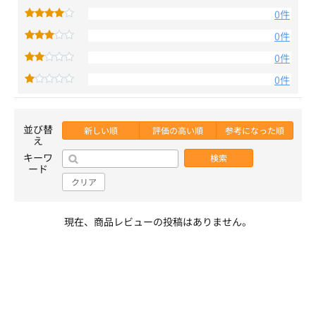
0件
0件
0件
0件
並び替
新しい順
評価の高い順
参考になった順
え
キーワ
検索
ード
クリア
現在、商品レビューの投稿はありません。