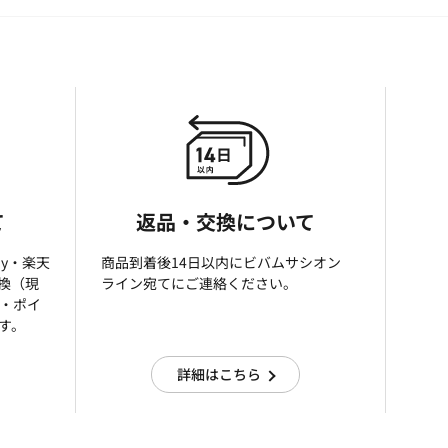
て
返品・交換について
ay・楽天
商品到着後14日以内にビバムサシオン
引換（現
ライン宛てにご連絡ください。
済・ポイ
す。
詳細はこちら