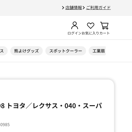
店舗情報
ご利用ガイド
ログイン
お気に入り
カート
ス
熊よけグッズ
スポットクーラー
工業扇
ニトリル
098 トヨタ／レクサス・040・スーパ
80985