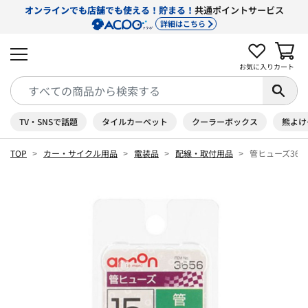
オンラインでも店舗でも使える！貯まる！
共通ポイントサービス
詳細はこちら
お気に入り
カート
TV・SNSで話題
タイルカーペット
クーラーボックス
熊よけ
TOP
カー・サイクル用品
電装品
配線・取付用品
管ヒューズ365